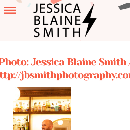
Photo: Jessica Blaine Smith 
ttp://jbsmithphotography.c