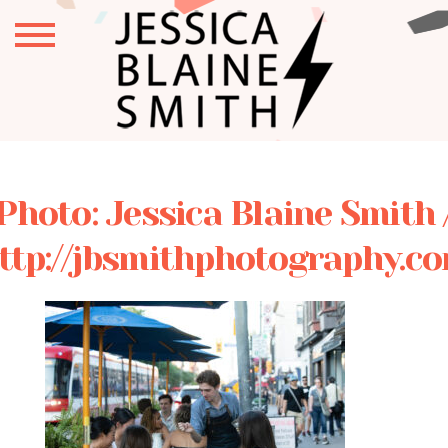
Photo: Jessica Blaine Smith 
ttp://jbsmithphotography.c