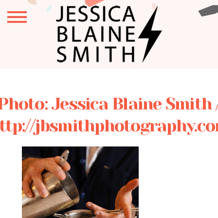
Photo: Jessica Blaine Smith 
ttp://jbsmithphotography.c