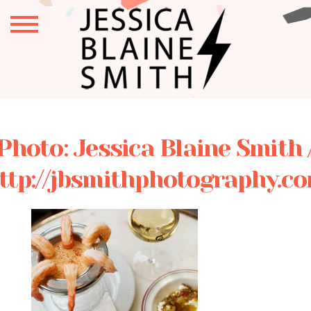
Photo: Jessica Blaine Smith 
ttp://jbsmithphotography.c