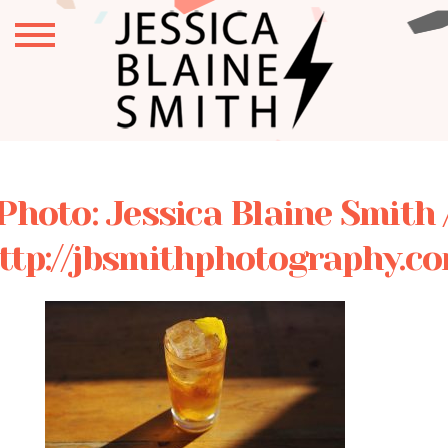
Photo: Jessica Blaine Smith 
ttp://jbsmithphotography.c