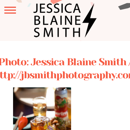
Photo: Jessica Blaine Smith 
ttp://jbsmithphotography.c