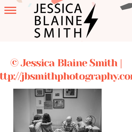
© Jessica Blaine Smith |
ttp://jbsmithphotography.c